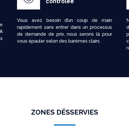
contrôlée
ge
Vous avez besoin d’un coup de main
 A
rapidement sans entrer dans un processus
d
os
de demande de prix, nous serons là pour
vous épauler selon des barèmes clairs.
c
r
ZONES DÉSSERVIES