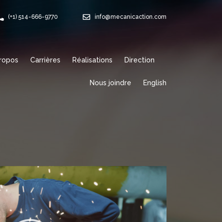
(+1) 514-666-9770
info@mecanicaction.com
ropos
Carrières
Réalisations
Direction
Nous joindre
English